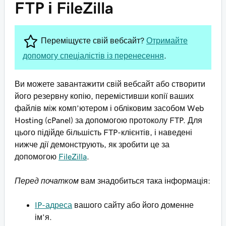
FTP і FileZilla
Переміщуєте свій вебсайт?
Отримайте
допомогу спеціалістів із перенесення
.
Ви можете завантажити свій вебсайт або створити
його резервну копію, перемістивши копії ваших
файлів між комп’ютером і обліковим засобом Web
Hosting (cPanel) за допомогою протоколу FTP. Для
цього підійде більшість FTP-клієнтів, і наведені
нижче дії демонструють, як зробити це за
допомогою
FileZilla
.
Перед початком
вам знадобиться така інформація:
IP-адреса
вашого сайту або його доменне
ім’я.