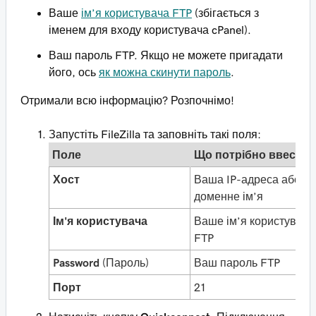
Ваше
ім’я користувача FTP
(збігається з
іменем для входу користувача cPanel).
Ваш пароль FTP. Якщо не можете пригадати
його, ось
як можна скинути пароль
.
Отримали всю інформацію? Розпочнімо!
Запустіть FileZilla та заповніть такі поля:
Поле
Що потрібно ввести
Хост
Ваша IP-адреса або
доменне ім’я
Ім'я користувача
Ваше ім’я користувача
FTP
Password
(Пароль)
Ваш пароль FTP
Порт
21