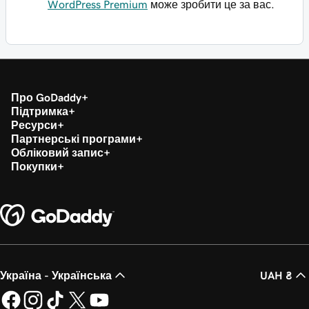
WordPress Premium
може зробити це за вас.
Про GoDaddy
Підтримка
Ресурси
Партнерські програми
Обліковий запис
Покупки
Україна - Українська
UAH ₴