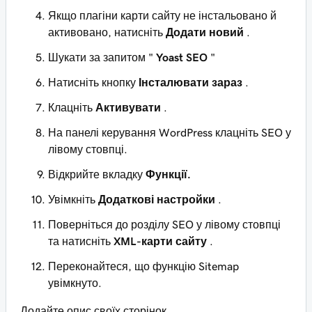
Якщо плагіни карти сайту не інстальовано й
активовано, натисніть
Додати новий
.
Шукати за запитом "
Yoast SEO
"
Натисніть кнопку
Інсталювати зараз
.
Клацніть
Активувати
.
На панелі керування WordPress клацніть SEO у
лівому стовпці.
Відкрийте вкладку
Функції.
Увімкніть
Додаткові настройки
.
Поверніться до розділу SEO у лівому стовпці
та натисніть
XML-карти сайту
.
Переконайтеся, що функцію Sitemap
увімкнуто.
Додайте опис своїх сторінок.