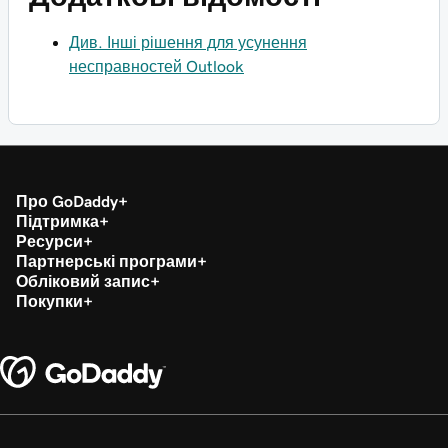
Див. Інші рішення для усунення
несправностей Outlook
Про GoDaddy
Підтримка
Ресурси
Партнерські програми
Обліковий запис
Покупки