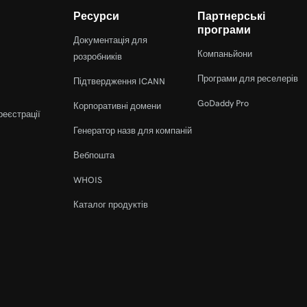
Ресурси
Партнерські
програми
Документація для
ажлива?
Компаньйони
розробників
Програми для реселерів
Підтвердження ICANN
GoDaddy Pro
Корпоративні домени
реєстрації
Генератор назв для компаній
Вебпошта
WHOIS
Каталог продуктів