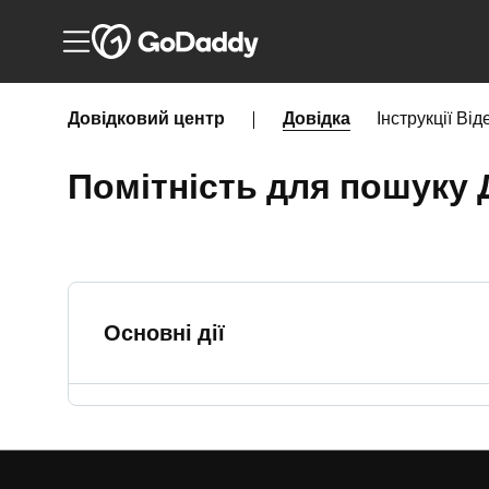
Довідковий центр
|
Довідка
Інструкції
Від
Помітність для пошуку
Основні дії
Налаштування веб-сайту