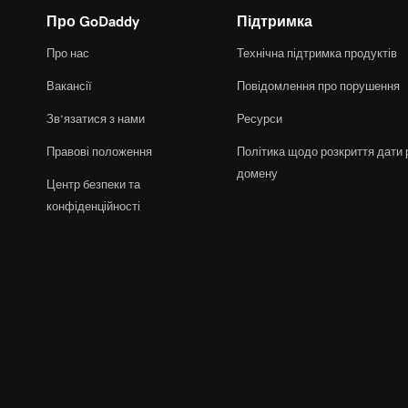
Оптимізація додаткових сторінок сайту
Про GoDaddy
Підтримка
Про нас
Технічна підтримка продуктів
Що таке пошукова оптимізація та чому вона в
Вакансії
Повідомлення про порушення
Зв’язатися з нами
Ресурси
Правові положення
Політика щодо розкриття дати 
домену
Центр безпеки та
конфіденційності