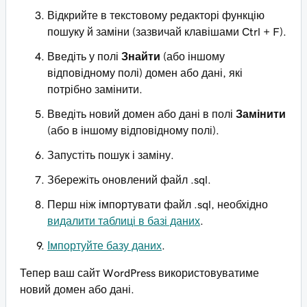
Відкрийте в текстовому редакторі функцію
пошуку й заміни (зазвичай клавішами Ctrl + F).
Введіть у полі
Знайти
(або іншому
відповідному полі) домен або дані, які
потрібно замінити.
Введіть новий домен або дані в полі
Замінити
(або в іншому відповідному полі).
Запустіть пошук і заміну.
Збережіть оновлений файл .sql.
Перш ніж імпортувати файл .sql, необхідно
видалити таблиці в базі даних
.
Імпортуйте базу даних
.
Тепер ваш сайт WordPress використовуватиме
новий домен або дані.