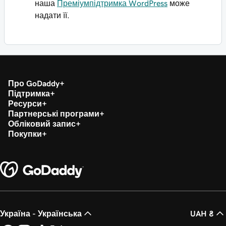
наша
Преміумпідтримка WordPress
може
надати її.
Про GoDaddy
Підтримка
Ресурси
Партнерські програми
Обліковий запис
Покупки
Україна - Українська
UAH ₴