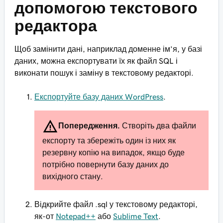
допомогою текстового
редактора
Щоб замінити дані, наприклад доменне ім’я, у базі
даних, можна експортувати їх як файл SQL і
виконати пошук і заміну в текстовому редакторі.
Експортуйте базу даних WordPress
.
Попередження.
Створіть два файли
експорту та збережіть один із них як
резервну копію на випадок, якщо буде
потрібно повернути базу даних до
вихідного стану.
Відкрийте файл .sql у текстовому редакторі,
як-от
Notepad++
або
Sublime Text
.