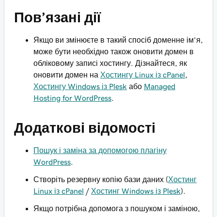
Пов’язані дії
Якщо ви змінюєте в такий спосіб доменне ім’я,
може бути необхідно також оновити домен в
обліковому записі хостингу. Дізнайтеся, як
оновити домен на
Хостингу Linux із cPanel
,
Хостингу Windows із Plesk
або
Managed
Hosting for WordPress
.
Додаткові відомості
Пошук і заміна за допомогою плагіну
WordPress
.
Створіть резервну копію бази даних (
Хостинг
Linux із cPanel
/
Хостинг Windows із Plesk
).
Якщо потрібна допомога з пошуком і заміною,