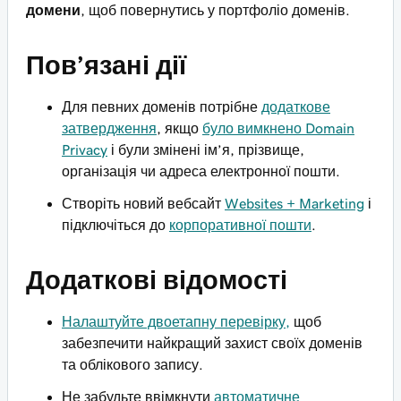
домени
, щоб повернутись у портфоліо доменів.
Пов’язані дії
Для певних доменів потрібне
додаткове
затвердження
, якщо
було вимкнено Domain
Privacy
і були змінені ім’я, прізвище,
організація чи адреса електронної пошти.
Створіть новий вебсайт
Websites + Marketing
і
підключіться до
корпоративної пошти
.
Додаткові відомості
Налаштуйте двоетапну перевірку,
щоб
забезпечити найкращий захист своїх доменів
та облікового запису.
Не забудьте ввімкнути
автоматичне