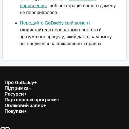
поновлення
, щоб реєстрація вашого домену
не переривалася.
Передайте GoDaddy свій домен
і
скористайтеся перевагами простого й
зрозумілого процесу, який дасть вам змогу
зосередитися на важливіших справах.
Про GoDaddy
Підтримка
Ресурси
Партнерські програми
Обліковий запис
Покупки