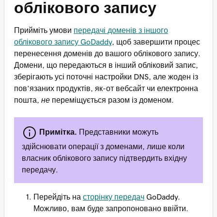
облікового запису
Прийміть умови
передачі доменів з іншого
облікового запису GoDaddy
, щоб завершити процес
перенесення доменів до вашого облікового запису.
Домени, що передаються в інший обліковий запис,
зберігають усі поточні настройки DNS, але жоден із
пов’язаних продуктів, як-от вебсайт чи електронна
пошта,
не
переміщується разом із доменом.
Примітка.
Представники можуть
здійснювати операції з доменами, лише коли
власник облікового запису підтвердить вхідну
передачу.
Перейдіть на
сторінку передач
GoDaddy.
Можливо, вам буде запропоновано ввійти.