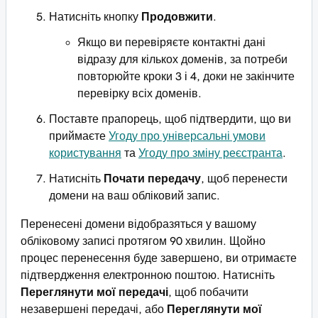
Натисніть кнопку
Продовжити
.
Якщо ви перевіряєте контактні дані
відразу для кількох доменів, за потреби
повторюйте кроки 3 і 4, доки не закінчите
перевірку всіх доменів.
Поставте прапорець, щоб підтвердити, що ви
приймаєте
Угоду про універсальні умови
користування
та
Угоду про зміну реєстранта
.
Натисніть
Почати передачу
, щоб перенести
домени на ваш обліковий запис.
Перенесені домени відобразяться у вашому
обліковому записі протягом 90 хвилин. Щойно
процес перенесення буде завершено, ви отримаєте
підтвердження електронною поштою. Натисніть
Переглянути мої передачі
, щоб побачити
незавершені передачі, або
Переглянути мої