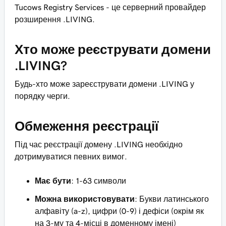
Tucows Registry Services - це серверний провайдер
розширення .LIVING.
Хто може реєструвати домени
.LIVING?
Будь-хто може зареєструвати домени .LIVING у
порядку черги.
Обмеження реєстрації
Під час реєстрації домену .LIVING необхідно
дотримуватися певних вимог.
Має бути
: 1-63 символи
Можна використовувати
: Букви латинського
алфавіту (a-z), цифри (0-9) і дефіси (окрім як
на 3-му та 4-місці в доменному імені)