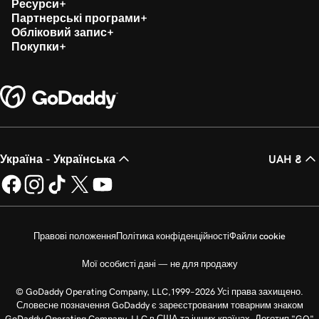
Ресурси
Партнерські програми
Обліковий запис
Покупки
Україна - Українська
UAH ₴
Правові положення
Політика конфіденційності
Файли cookie
Мої особисті дані — не для продажу
© GoDaddy Operating Company, LLC,1999–2026 Усі права захищено.
Словесне позначення GoDaddy є зареєстрованим товарним знаком
GoDaddy Operating Company, LLC в США та інших країнах. Логотип "GO"