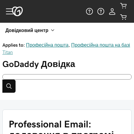
Довідковий центр
Applies to:
Професійна пошта
,
Професійна пошта на базі
Titan
GoDaddy
Довідка
Professional Email: