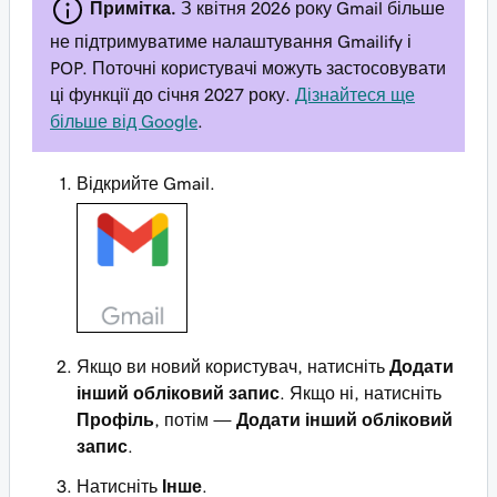
Примітка.
З квітня 2026 року Gmail більше
не підтримуватиме налаштування Gmailify і
POP. Поточні користувачі можуть застосовувати
ці функції до січня 2027 року.
Дізнайтеся ще
більше від Google
.
Відкрийте Gmail.
Якщо ви новий користувач, натисніть
Додати
інший обліковий запис
. Якщо ні, натисніть
Профіль
, потім —
Додати інший обліковий
запис
.
Натисніть
Інше
.