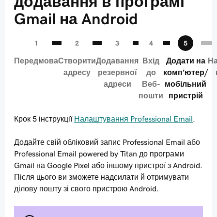
додавання в програмі
Gmail на Android
Передмова
Створити
Додавання
Вхід
Додати на
На
адресу
резервної
до
комп’ютер/
адреси
Веб-
мобільний
пошти
пристрій
Крок 5 інструкції
Налаштування Professional Email
.
Додайте свій обліковий запис Professional Email або
Professional Email powered by Titan до програми
Gmail на Google Pixel або іншому пристрої з Android.
Після цього ви зможете надсилати й отримувати
ділову пошту зі свого пристрою Android.