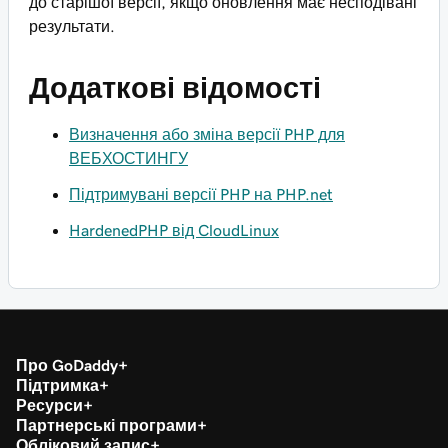
до старішої версії, якщо оновлення має несподівані
результати.
Додаткові відомості
Визначення або зміна версії PHP для
ВЕБХОСТИНГУ
Підтримувані версії PHP на PHP.net
HardenedPHP від CloudLinux
Про GoDaddy
Підтримка
Ресурси
Партнерські програми
Обліковий запис