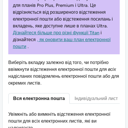
для планів Pro Plus, Premium і Ultra. Це
відрізняється від розширеного відстеження
електронної пошти або відстеження посилань і
вкладень, яке доступне лише в планах Ultra.
Дізнайтеся більше про різні функції Titan
і
дізнайтеся
, як оновити ваш план електронної
пошти
.
Виберіть вкладку залежно від того, чи потрібно
ввімкнути відстеження електронної пошти для
всіх
надісланих повідомлень електронної пошти або для
окремих листів.
Вся електронна пошта
Індивідуальний лист
Увімкніть або вимкніть відстеження електронної
пошти для всіх електронних листів, які ви
надсилаєте.