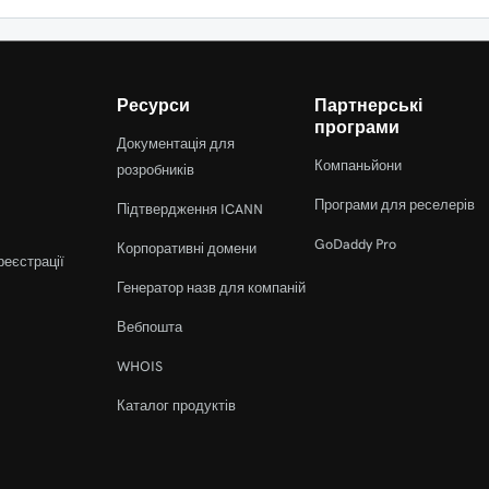
Ресурси
Партнерські
програми
Документація для
Компаньйони
розробників
Програми для реселерів
Підтвердження ICANN
GoDaddy Pro
Корпоративні домени
реєстрації
Генератор назв для компаній
Вебпошта
WHOIS
Каталог продуктів