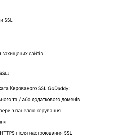
ки SSL
 захищених сайтів
SSL:
ката Керованого SSL GoDaddy:
ного та / або додаткового доменів
рвери з панеллю керування
ння
 HTTPS після настроювання SSL