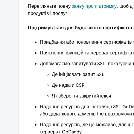
Перегляньте повну
заяву про підтримку,
щоб ді
продуктів і послуг.
Підтримується для будь-якого сертифіката 
Придбання або поновлення сертифікатів 
Пояснення функцій та переваг сертифікат
Допомагаємо запитувати SSL, показуючи т
Де ініціювати запит SSL
Де надати CSR
Як зберегти закритий ключ
Надання ресурсів для інсталяції SSL GoDa
або додаткового доменів (не враховуючи 
Надання ресурсів, де це можливо, для інст
серверах GoDaddy