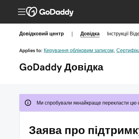
Довідковий центр
|
Довідка
Інструкції
Від
Applies to:
Керування обліковим записом
,
Сертифік
GoDaddy
Довідка
Ми спробували якнайкраще перекласти цю 
Заява про підтримк