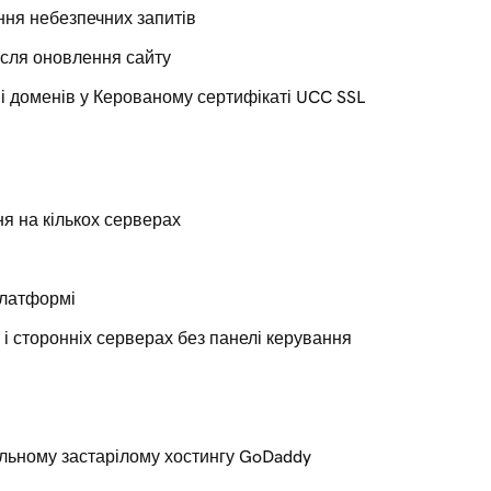
ння небезпечних запитів
ісля оновлення сайту
ні доменів у Керованому сертифікаті UCC SSL
я на кількох серверах
платформі
і сторонніх серверах без панелі керування
пільному застарілому хостингу GoDaddy