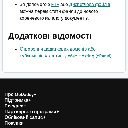
За допомогою
FTP
або
Диспетчера файлів
можна перемістити файли до нового
кореневого каталогу документів.
Додаткові відомості
Створення додаткових доменів або
субдоменів у хостингу Web Hosting (cPanel)
Про GoDaddy
Підтримка
Ресурси
Партнерські програми
Обліковий запис
Покупки