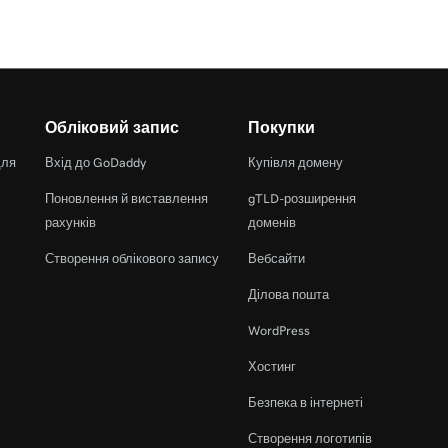
Обліковий запис
Покупки
для
Вхід до GoDaddy
Купівля домену
Поновлення й виставлення
gTLD-розширення
рахунків
доменів
Створення облікового запису
Вебсайти
Ділова пошта
WordPress
Хостинг
Безпека в інтернеті
Створення логотипів