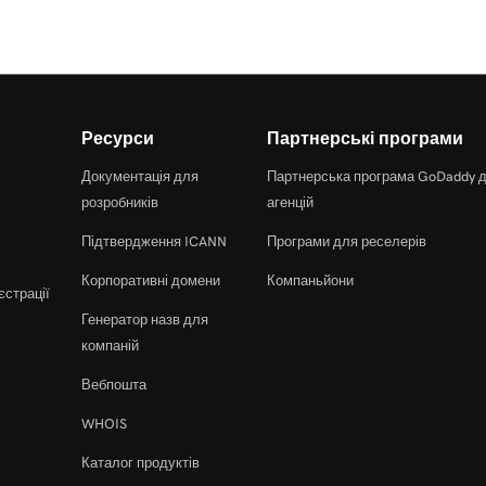
Ресурси
Партнерські програми
Документація для
Партнерська програма GoDaddy 
розробників
агенцій
Підтвердження ICANN
Програми для реселерів
Корпоративні домени
Компаньйони
єстрації
Генератор назв для
компаній
Вебпошта
WHOIS
Каталог продуктів