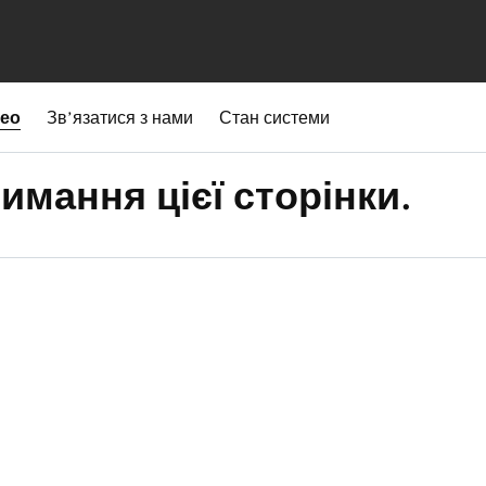
део
Зв’язатися з нами
Стан системи
имання цієї сторінки.