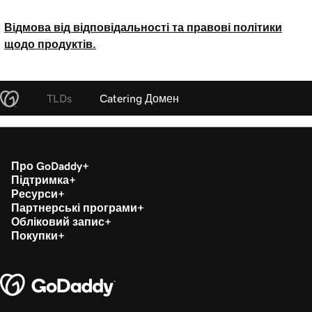
Відмова від відповідальності та правові політики
щодо продуктів.
TLDs
Catering Домен
Про GoDaddy
Підтримка
Ресурси
Партнерські програми
Обліковий запис
Покупки