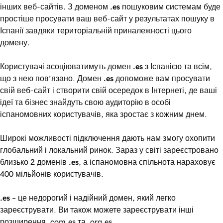
інших веб-сайтів. З доменом
.es
пошуковим системам буде
простіше просувати ваш веб-сайт у результатах пошуку в
Іспанії завдяки територіальній приналежності цього
домену.
Користувачі асоціюватимуть домен
.es
з Іспанією та всім,
що з нею пов’язано. Домен
.es
допоможе вам просувати
свій веб-сайт і створити свій осередок в Інтернеті, де ваші
ідеї та бізнес знайдуть свою аудиторію в особі
іспаномовних користувачів, яка зростає з кожним днем.
Широкі можливості підключення дають нам змогу охопити
глобальний і локальний ринок. Зараз у світі зареєстровано
близько 2 доменів
.es
, а іспаномовна спільнота нараховує
400 мільйонів користувачів.
.es
– це недорогий і надійний домен, який легко
зареєструвати. Ви також можете зареєструвати інші
розширення .com.es та .org.es.