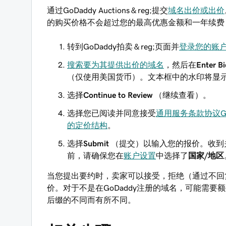
通过GoDaddy Auctions＆reg;提交
域名出价或出价
的购买价格不会超过您的最高优惠金额和一年续费
转到GoDaddy拍卖＆reg;页面并
登录您的账
搜索要为其提供出价的域名
，然后在
Enter Bi
（仅使用美国货币）。文本框中的水印将显
选择
Continue to Review
（继续查看）。
选择您已阅读并同意接受
通用服务条款协议
G
的定价结构
。
选择
Submit
（提交）以输入您的报价。收到
前，请确保您在
账户设置
中选择了
国家/地区
当您提出要约时，卖家可以接受，拒绝（通过不回
价。对于不是在GoDaddy注册的域名，可能需
后缀的不同而有所不同。