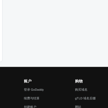
账户
购物
登录 GoDaddy
购买域名
续费与结算
gTLD 域名后缀
创建账户
网站