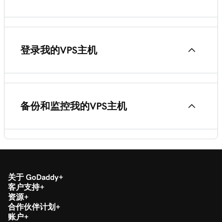
修复我的 VPS Hosting 的 2224 端口和 Nydus 错误
开始使用VPS Hosting
查看我的VPS Hosting的资源使用情况和正常运行
登录我的VPS主机
时间
设置我的VPS Hosting
直接打开WebHost Manager（WHM）
查找和查看服务器日志
将我的网站移动到 GoDaddy
备份和监控我的VPS主机
使用Plesk登录我的VPS Hosting
使用恢复控制台执行VPS Hosting
备份我的VPS Hosting
使用 SSH（安全外壳）连接到我的服务器
关于 GoDaddy
启用我的VPS Hosting的资源和服务事件通知
客户支持
通过远程桌面 (RDC) 连接到您的 Windows 服务器
资源
合作伙伴计划
为我的VPS Hosting添加HTTP和SSL监控域名
账户