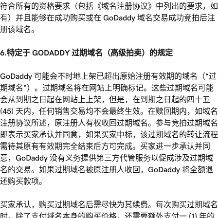
符合所有的资格要求（包括《域名注册协议》中列出的要求，如
有）并且能够在成功购买或在 GoDaddy 域名交易成功竞拍后注
册该域名。
6.特定于 GODADDY 过期域名（高级拍卖）的规定
GoDaddy 可能会不时地上架已超出原始注册有效期的域名（“过
期域名”）。过期域名将在网站上明确标记。这些过期域名可能
会从到期之日起在网站上上架，但是，在到期之日起的四十五
(45) 天内，任何销售交易均不会最终生效。在赎回期内，如域名
注册协议所述，原注册人有权收回过期域名。参与竞拍过期域名
即表示买家承认并同意，如果买家中标，该过期域名的转让流程
需待其原有有效期完全结束后方可完成。买家进一步承认并同
意，GoDaddy 没有义务提供第三方代管服务以促成涉及过期域
名的交易。如果过期域名被原注册人收回，GoDaddy 将全额退
还购买款项。
买家承认，购买过期域名后需尽快为其续费。每次购买过期域名
时，除了支付域名本身的购买价格，还需要额外支付一 (1) 年的