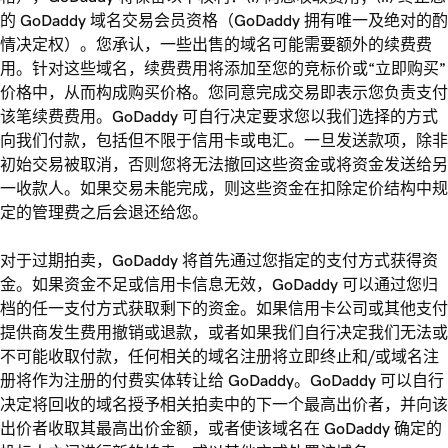
的 GoDaddy 域名交易会员资格（GoDaddy 拥有唯一及绝对的酌
情决定权）。您承认，一些出售的域名可能需要额外的续费费
用。针对这些域名，续费费用将添加至您的竞标价或“立即购买”
价格中，从而构成购买价格。您同意完成交易即表示您负责支付
该笔续费费用。GoDaddy 可自行决定要求您以我们选择的方式
向我们付款，包括但不限于信用卡或电汇。一旦发送款项，除非
初始交易被取消，否则您将无法撤回这些资金或将资金发送给另
一收款人。如果交易未能完成，则这些资金在扣除定价结构中规
定的管理费之后会退还给您。
对于过期拍卖，GoDaddy 将首先通过您指定的支付方式获得资
金。如果资金不足或信用卡信息无效，GoDaddy 可以通过您归
档的任一支付方式获取剩下的资金。如果信用卡公司或其他支付
提供商发生费用撤销或退款，或者如果我们自行决定我们无法或
不可能收取付款，任何相关的域名注册将立即终止和/或域名注
册将作为注册的付费实体转让给 GoDaddy。GoDaddy 可以自行
决定将回收的域名授予相关拍卖中的下一个最高出价者，并向该
出价者收取其最高出价金额，或者使该域名在 GoDaddy 确定的