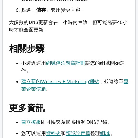
點選「
儲存」
套用變更內容。
大多數的DNS更新會在一小時內生效，但可能需要48小
時才能全面更新。
相關步驟
不透過運用
網域停泊聚寶計劃
讓您的網域開始運
作。
建立新的Websites + Marketing網站
，並連線至
專
業企業信箱
。
更多資訊
建立模板
即可快速為網域指派 DNS 記錄。
您可以運用
資料夾
和
預設設定檔
整理
網域
。