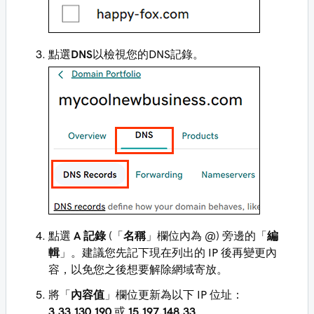
點選
DNS
以檢視您的DNS記錄。
點選
A 記錄
(「
名稱
」欄位內為 @) 旁邊的「
編
輯
」。建議您先記下現在列出的 IP 後再變更內
容，以免您之後想要解除網域寄放。
將「
內容值
」欄位更新為以下 IP 位址：
3.33.130.190
或
15.197.148.33
。