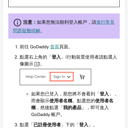
注意：
如果您無法順利登入帳戶，請
進行常見
問題疑難排解
。
前往 GoDaddy
首頁
頁面。
點選右上角的「
登入
」(行動裝置使用者請點選人
像圖示
)。
如果您已登入，那您將不會看到「
登入
」，
而會顯示
使用者名稱
。點選您的
使用者名
稱
，然後點選「
我的產品
」，即可進入
GoDaddy 帳戶。
點選「
已註冊使用者
」下的「
登入
」。