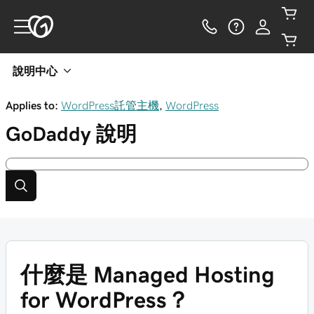
說明中心
Applies to:
WordPress託管主機
,
WordPress
GoDaddy
說明
什麼是 Managed Hosting
for WordPress？