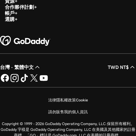
資源
2m 36s
設定我的Microsoft Authenticator應用程式
合作夥伴計劃
帳戶
第 19 課 (共 37 課)
選購
44s
變更Microsoft 365密碼
第 20 課 (共 37 課)
1m 52s
啟用或停用多重要素驗證 (MFA)
第 21 課 (共 37 課)
47s
台灣 - 繁體中文
TWD NT$
轉寄我的Microsoft 365 email
第 22 課 (共 37 課)
42s
在Microsoft 365中建立電子郵件別名
法律
隱私權政策
Cookie
第 23 課 (共 37 課)
2m 4s
建立共用信箱
請勿販售我的個人資訊
第 24 課 (共 37 課)
Copyright © 1999 - 2026 GoDaddy Operating Company, LLC.保留所有權利。
51s
在Microsoft 365中建立電子郵件分配群組
GoDaddy 字樣是 GoDaddy Operating Company, LLC 在美國及其他國家的註冊
商標。「GO」標誌是 GoDaddy.com, LLC 在美國的註冊商標。