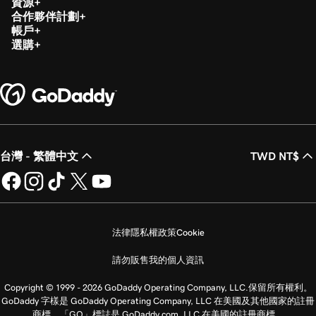
資源
2m 36s
設定我的Microsoft Authenticator應用程式
合作夥伴計劃
帳戶
第 19 課 (共 37 課)
選購
44s
變更Microsoft 365密碼
第 20 課 (共 37 課)
1m 52s
啟用或停用多重要素驗證 (MFA)
第 21 課 (共 37 課)
47s
台灣 - 繁體中文
TWD NT$
轉寄我的Microsoft 365 email
第 22 課 (共 37 課)
42s
在Microsoft 365中建立電子郵件別名
法律
隱私權政策
Cookie
第 23 課 (共 37 課)
2m 4s
建立共用信箱
請勿販售我的個人資訊
第 24 課 (共 37 課)
Copyright © 1999 - 2026 GoDaddy Operating Company, LLC.保留所有權利。
51s
在Microsoft 365中建立電子郵件分配群組
GoDaddy 字樣是 GoDaddy Operating Company, LLC 在美國及其他國家的註冊
商標。「GO」標誌是 GoDaddy.com, LLC 在美國的註冊商標。