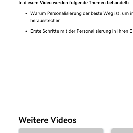
In diesem Video werden folgende Themen behandelt:
Lektion 9 (von 9)
Verfolgen und Analysieren Ihrer E-Mail-Leistung
Warum Personalisierung der beste Weg ist, um i
herausstechen
Erste Schritte mit der Personalisierung in Ihren 
Weitere Videos