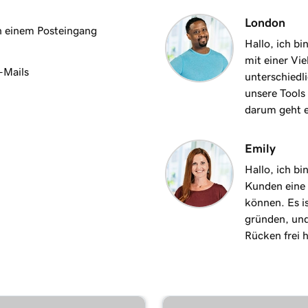
3m 48s
London
n einem Posteingang
Hallo, ich b
mit einer Vi
E-Mails
unterschiedl
unsere Tools 
darum geht e
Emily
Hallo, ich bi
Kunden eine 
können. Es i
gründen, und
Rücken frei 