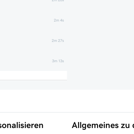
2m 4s
2m 27s
3m 13s
2m 49s
3m 41s
4m 38s
onalisieren
Allgemeines zu