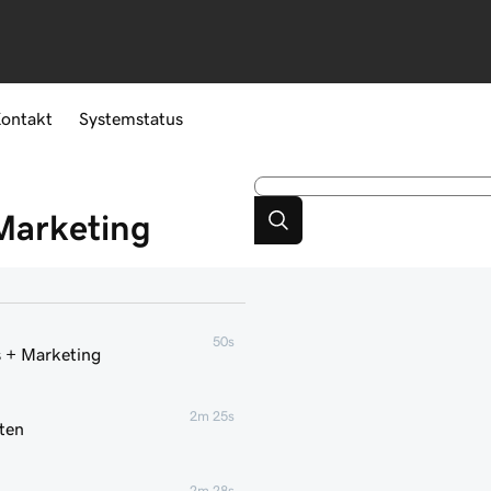
ontakt
Systemstatus
-Marketing
50s
s + Marketing
2m 25s
tten
2m 28s