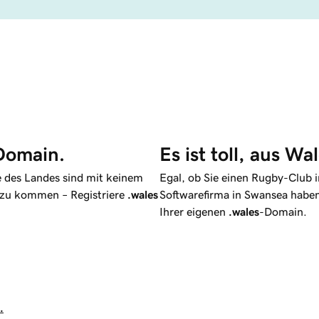
Domain.
Es ist toll, aus W
he des Landes sind mit keinem
Egal, ob Sie einen Rugby-Club i
s zu kommen – Registriere
.wales
Softwarefirma in Swansea haben,
Ihrer eigenen
.wales
-Domain.
.