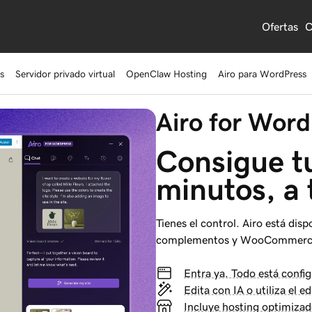
Ofertas
C
s
Servidor privado virtual
OpenClaw Hosting
Airo para WordPress
Airo for Word
Consigue tu
minutos, a
Tienes el control. Airo está di
complementos y WooCommerce. 
Entra ya. Todo está config
Edita con IA o utiliza el 
Incluye hosting optimiza