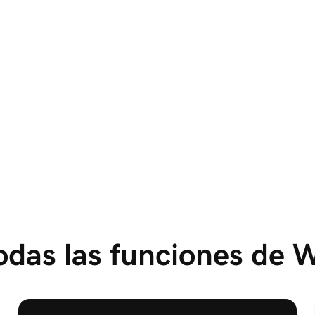
Grande o pequeño, 
con IA o sin ella, tú 
eliges
Utiliza la IA para grandes cambios y nuevas
entradas de blog, o entra directamente al editor
de bloques de WordPress para hacer ediciones
rápidas. Tú decides.
todas las funciones de 