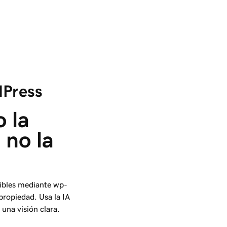
dPress
 la 
 no la 
sibles mediante wp-
propiedad. Usa la IA
 una visión clara.