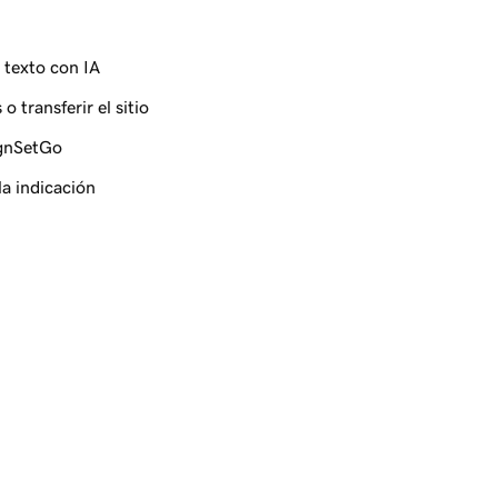
 texto con IA
o transferir el sitio
ignSetGo
a indicación
Airo for WordPress
a tu sitio y sigue mejorán