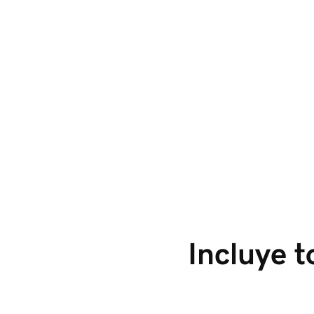
Del chat al sitio, en 
un instante
Cuéntanos tu negocio en el chat y Airo crea un
sitio WordPress completo con los plugins
adecuados.
Incluye 