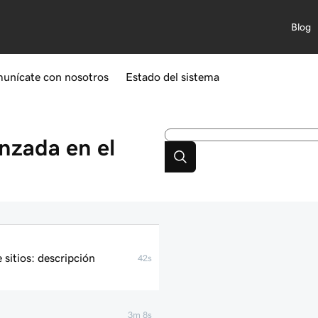
Blog
unícate con nosotros
Estado del sistema
nzada en el
sitios: descripción
42s
3m 8s