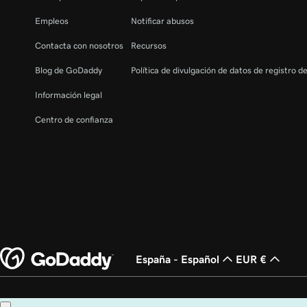
Conectar Conversaciones de GoDaddy a mi siti
Empleos
Notificar abusos
Contacta con nosotros
Recursos
Blog de GoDaddy
Política de divulgación de datos de registro d
Información legal
Centro de confianza
España - Español
EUR €
Copyright © 1999 - 2026 GoDaddy Operating Company, LLC. Todos los derech