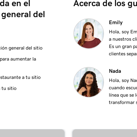
da en el
Acerca de los gu
1m 6s
 general del
Emily
2m 25s
Hola, soy Em
a nuestros c
Es un gran p
ón general del sitio
2m 20s
clientes sepa
 para aumentar la
1m 15s
Nada
 web
staurante a tu sitio
Hola, soy N
cuando escuc
tu sitio
3m 1s
arketing
línea que se 
transformar s
1m 24s
1m 38s