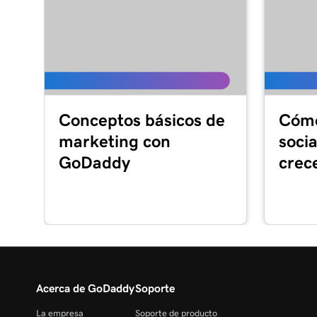
Lección 15 (de 21)
Agregar una lista de precios en Páginas Web + 
Lección 16 (de 21)
Agregar una sección de citas en línea
Conceptos básicos de
Cómo
Lección 17 (de 21)
marketing con
soci
Habilitar pagos de citas en línea en Sitios web 
GoDaddy
crec
Lección 18 (de 21)
Sincronizar citas con mi calendario
Lección 19 (de 21)
Resumen de la campaña de Google Smart
Lección 20 (de 21)
Crear mi campaña Google Smart en Páginas We
Acerca de GoDaddy
Soporte
La empresa
Soporte de producto
Lección 21 (de 21)