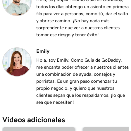
web
todos los días obtengo un asiento en primera
fila para ver a personas, como tú, dar el salto
Lección 12 (de 23)
y abrirse camino. ¡No hay nada más
Editar el botón de acción en el encabezado de
2m 15s
sorprendente que ver a nuestros clientes
mi sitio web
tomar ese riesgo y tener éxito!
Lección 13 (de 23)
Agregar un logotipo a mi encabezado en
Emily
2m 30s
Páginas Web + Marketing
Hola, soy Emily. Como Guía de GoDaddy,
me encanta poder ofrecer a nuestros clientes
Lección 14 (de 23)
una combinación de ayuda, consejos y
Usar el video como mi medio de portada en
1m 54s
porristas. Es un gran paso comenzar tu
Páginas Web + Marketing
propio negocio, y quiero que nuestros
clientes sepan que los respaldamos, ¡lo que
Lección 15 (de 23)
sea que necesiten!
Usar una presentación de diapositivas como
3m 22s
mi medio de portada en Páginas Web +
Videos adicionales
Marketing