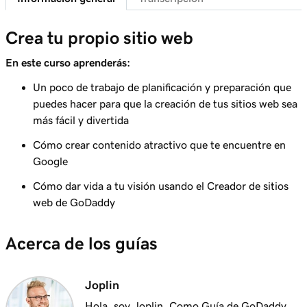
Personalizar el tema de mi sitio web
Lección 7 (de 23)
Crea tu propio sitio web
Agregar una sección a mi sitio de Páginas
1m 25s
En este curso aprenderás:
Web + Marketing
Un poco de trabajo de planificación y preparación que
Lección 8 (de 23)
puedes hacer para que la creación de tus sitios web sea
Editar contenido en una sección o grupo de
5m 19s
más fácil y divertida
secciones
Cómo crear contenido atractivo que te encuentre en
Lección 9 (de 23)
Google
Editar los elementos visuales en mi
3m 8s
Cómo dar vida a tu visión usando el Creador de sitios
encabezado
web de GoDaddy
Lección 10 (de 23)
Editar texto en mi encabezado Sitios web +
2m 23s
Acerca de los guías
Marketing
Lección 11 (de 23)
Joplin
Agregar un banner promocional a mi sitio
2m 18s
Hola, soy Joplin. Como Guía de GoDaddy,