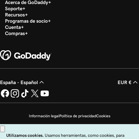
Acerca de GoDaddy
Lección 21 (de 23)
Soporte
54s
Publicar mi sitio web
Recursos
Programas de socio
Lección 22 (de 23)
Cuenta
44s
Cancelar la publicación de mi sitio web
Compras
Lección 23 (de 23)
Crear mi página de inicio en Sitios web +
8m 4s
Marketing
España - Español
EUR €
Información legal
Política de privacidad
Cookies
No vender mi información personal