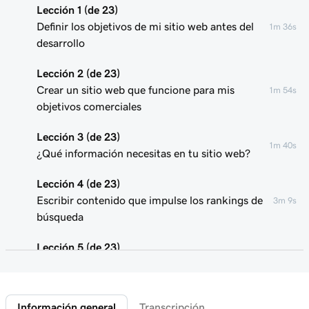
Lección 1 (de 23)
Definir los objetivos de mi sitio web antes del
1m 36s
desarrollo
Lección 2 (de 23)
Crear un sitio web que funcione para mis
1m 54s
objetivos comerciales
Lección 3 (de 23)
1m 40s
¿Qué información necesitas en tu sitio web?
Lección 4 (de 23)
Escribir contenido que impulse los rankings de
3m 9s
búsqueda
Lección 5 (de 23)
4m 49s
Crear y editar mi sitio en el Creador de sitios
Lección 6 (de 23)
1m 51s
Información general
Transcripción