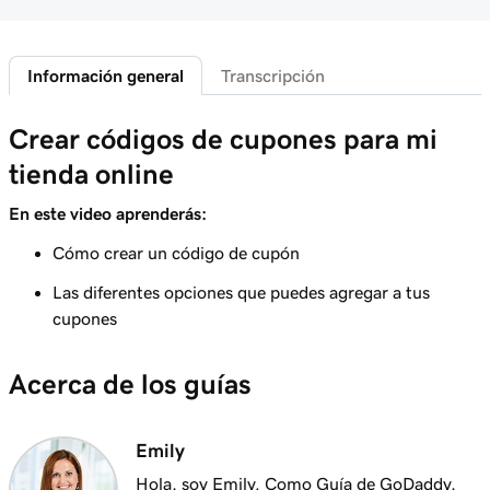
Crear códigos de cupones para mi tienda
2m 25s
online
Información general
Transcripción
Lección 6 (de 12)
Agregar productos destacados a mi sitio
2m 47s
Crear códigos de cupones para mi
Websites + Marketing
tienda online
Lección 7 (de 12)
4m 15s
Agregar productos agrupados a mi sitio
En este video aprenderás:
Cómo crear un código de cupón
Lección 8 (de 12)
2m 18s
Crear mi primera etiqueta de envío
Las diferentes opciones que puedes agregar a tus
cupones
Lección 9 (de 12)
Introducción a las automatizaciones de
2m 17s
Acerca de los guías
correo electrónico
Lección 10 (de 12)
Emily
Personalizar mis automatizaciones de correo
3m 15s
electrónico
Hola, soy Emily. Como Guía de GoDaddy,