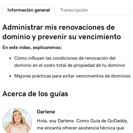
Lección 6 (de 25)
2m 4s
Información general
Transcripción
¿Qué es un subdominio?
Lección 7 (de 25)
Administrar mis renovaciones de
Los mejores consejos para elegir un gran
2m 43s
dominio y prevenir su vencimiento
dominio
En este video, explicaremos:
Lección 8 (de 25)
Cómo influyen las condiciones de renovación del
¿Cómo se determina la propiedad del
3m 1s
dominio en el costo total de propiedad de tu dominio
dominio?
Mejores prácticas para evitar vencimientos de dominios
Lección 9 (de 25)
1m 50s
¿Qué es un dominio premium?
Acerca de los guías
Lección 10 (de 25)
2m 35s
Registra un dominio en GoDaddy
Darlene
Lección 11 (de 25)
Hola, soy Darlene. Como Guía de GoDaddy,
4m 12s
Qué hacer si el dominio que quiero es tomado
me encanta ofrecer asistencia técnica que