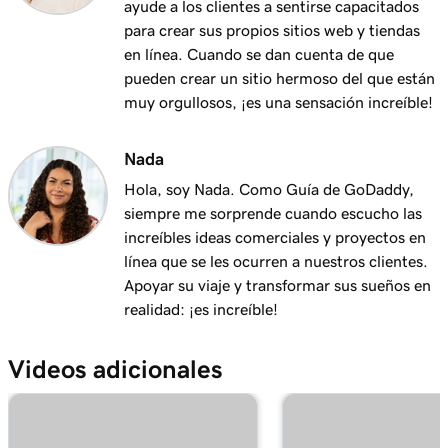
ayude a los clientes a sentirse capacitados
Lección 12 (de 25)
para crear sus propios sitios web y tiendas
¿Qué es el servicio de gestor de dominios de
1m 58s
en línea. Cuando se dan cuenta de que
GoDaddy?
pueden crear un sitio hermoso del que están
muy orgullosos, ¡es una sensación increíble!
Lección 13 (de 25)
2m 9s
Usando mi dominio para mi negocio
Nada
Lección 14 (de 25)
Hola, soy Nada. Como Guía de GoDaddy,
Conectar un dominio a mi sitio Websites +
1m 25s
siempre me sorprende cuando escucho las
Marketing
increíbles ideas comerciales y proyectos en
línea que se les ocurren a nuestros clientes.
Lección 15 (de 25)
Apoyar su viaje y transformar sus sueños en
Conecta tu dominio a un sitio web de Hosting
1m 46s
realidad: ¡es increíble!
administrado para WordPress
Videos adicionales
Lección 16 (de 25)
1m 41s
¿Debo usar un redireccionamiento 301 o 302?
Lección 17 (de 25)
2m 49s