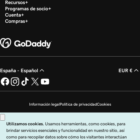
Recursos
Lección 23 (de 25)
Programas de socio
58s
Cambiar los servidores de nombres de dominio
Cuenta
Compras
Lección 24 (de 25)
4m 14s
Cómo vender tu dominio de GoDaddy
Lección 25 (de 25)
2m 21s
Transferir mi dominio a GoDaddy
España - Español
EUR €
Información legal
Política de privacidad
Cookies
No vender mi información personal
Copyright © 1999 - 2026 GoDaddy Operating Company, LLC. Todos los
derechos reservados. La marca denominativa GoDaddy es una marca