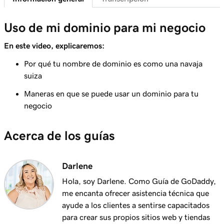
Elige un paquete de correo electrónico
Lección 7 (de 11)
Uso de mi dominio para mi negocio
47s
Reenviar mi correo electrónico de Microsoft 365
En este video, explicaremos:
Lección 8 (de 11)
Por qué tu nombre de dominio es como una navaja
3m 12s
Planifica tu sitio web
suiza
Lección 9 (de 11)
Maneras en que se puede usar un dominio para tu
3m 28s
Cuando hacer bricolaje y cuando delegar
negocio
Lección 10 (de 11)
2m 29s
Acerca de los guías
Crea un sitio web
Lección 11 (de 11)
Darlene
3m 38s
Contratar a alguien para crear tu sitio web
Hola, soy Darlene. Como Guía de GoDaddy,
me encanta ofrecer asistencia técnica que
ayude a los clientes a sentirse capacitados
para crear sus propios sitios web y tiendas