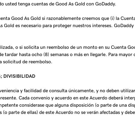
do usted tenga cuentas de Good As Gold con GoDaddy.
Cuenta Good As Gold si razonablemente creemos que (i) la Cuen
ood As Gold es necesario para proteger nuestros intereses. GoDa
lizada, o si solicita un reembolso de un monto en su Cuenta Go
 tardar hasta ocho (8) semanas o más en llegarle. Para mayor cl
a solicitud de reembolso.
 DIVISIBILIDAD
veniencia y facilidad de consulta únicamente, y no deben utiliz
l presente. Cada convenio y acuerdo en este Acuerdo deberá inte
mpetente considerase que alguna disposición (o parte de una disp
s (o parte de ellas) de este Acuerdo no se verán afectadas y de