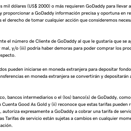
 mil dólares (US$ 2000) o más requieren GoDaddy para llevar a 
y proporcionar a GoDaddy información precisa y oportuna en res
 el derecho de tomar cualquier acción que consideremos necesaria
e el número de Cliente de GoDaddy al que le gustaría que se apl
icar mal, y/o (iii) podría haber demoras para poder comprar los 
especto.
ondos pueden iniciarse en moneda extranjera para depositar fon
ansferencias en moneda extranjera se convertirán y depositará
nco, bancos intermediarios o el (los) banco(s) de GoDaddy, como,
 Cuenta Good As Gold y (ii) reconoce que estas tarifas pueden r
utoriza expresamente a GoDaddy a cobrar una tarifa de servicio 
s Tarifas de servicio están sujetas a cambios en cualquier momen
cación.