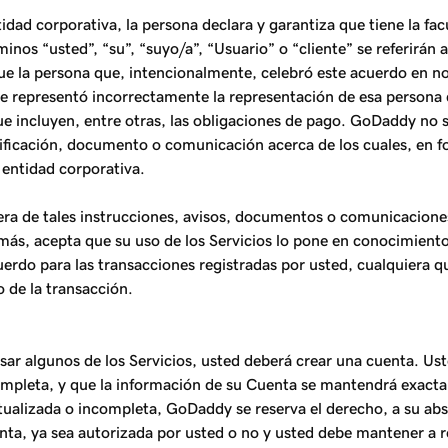
ad corporativa, la persona declara y garantiza que tiene la facul
nos “usted”, “su”, “suyo/a”, “Usuario” o “cliente” se referirán a
e la persona que, intencionalmente, celebró este acuerdo en no
 se representó incorrectamente la representación de esa persona
e incluyen, entre otras, las obligaciones de pago. GoDaddy no s
ificación, documento o comunicación acerca de los cuales, en 
 entidad corporativa.
uiera de tales instrucciones, avisos, documentos o comunicacio
emás, acepta que su uso de los Servicios lo pone en conocimient
uerdo para las transacciones registradas por usted, cualquiera 
 de la transacción.
o usar algunos de los Servicios, usted deberá crear una cuenta. 
ompleta, y que la información de su Cuenta se mantendrá exacta
ctualizada o incompleta, GoDaddy se reserva el derecho, a su ab
enta, ya sea autorizada por usted o no y usted debe mantener a 