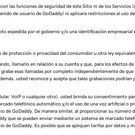
con las funciones de seguridad de este Sitio ni de los Servicios
enido de usuario de GoDaddy) ni aplicará restricciones al uso de 
to expedida por el gobierno y/o una identificación empresarial e
yes de protección o privacidad del consumidor u otra ley equivale
o, llamarlo en relación a su cuenta y que, para los efectos de 
 grabe esas llamadas por completo independientemente de que e
 Además, usted reconoce y acepta que tales grabaciones podrían 
lular, VoIP o cualquier otro), usted brinda su consentimiento p
cado telefónico automático y/o el uso de una voz artificial o
io de GoDaddy. De manera similar, al proporcionar su número de
dy que se pueden enviar mediante un sistema de marcado tele
io de GoDaddy. Es posible que se apliquen tarifas por datos y m