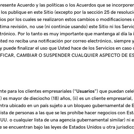
resente Acuerdo y las políticas o los Acuerdos que se incorpore
s publique en este Sitio (excepto por la sección 25 de resoluci
cios por los cuales se realizaron estos cambios o modificaciones 
ima revisión, no use (ni continúe usando) este Sitio ni los Serv
ctrónico. Por lo tanto es muy importante que mantenga al día l
ed no reciba una notificación por correo electrónico, siempre y 
 puede finalizar el uso que Usted hace de los Servicios en caso
CAR, CAMBIAR O SUSPENDER CUALQUIER ASPECTO DE ESTE
te para los clientes empresariales (“
Usuarios
”) que puedan celeb
(i) es mayor de dieciocho (18) años, (ii) es un cliente empresarial
ncuentra ubicado en un país sujeto a un bloqueo gubernamental de
lista de personas a las que se les prohíbe hacer negocios con Es
 o cualquier lista de una agencia gubernamental similar) ni enf
e se encuentran bajo las leyes de Estados Unidos u otra jurisdicc