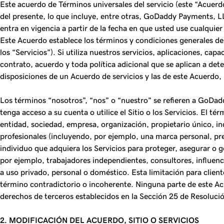
Este acuerdo de Términos universales del servicio (este “Acuer
del presente, lo que incluye, entre otras, GoDaddy Payments, LL
entra en vigencia a partir de la fecha en que usted use cualquie
Este Acuerdo establece los términos y condiciones generales de s
los “Servicios”). Si utiliza nuestros servicios, aplicaciones, ca
contrato, acuerdo y toda política adicional que se aplican a det
disposiciones de un Acuerdo de servicios y las de este Acuerdo,
Los términos “nosotros”, “nos” o “nuestro” se refieren a GoDaddy
tenga acceso a su cuenta o utilice el Sitio o los Servicios. El té
entidad, sociedad, empresa, organización, propietario único, ind
profesionales (incluyendo, por ejemplo, una marca personal, pre
individuo que adquiera los Servicios para proteger, asegurar o 
por ejemplo, trabajadores independientes, consultores, influenc
a uso privado, personal o doméstico. Esta limitación para client
término contradictorio o incoherente. Ninguna parte de este Acu
derechos de terceros establecidos en la Sección 25 de Resoluci
2. MODIFICACIÓN DEL ACUERDO, SITIO O SERVICIOS