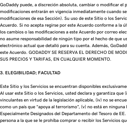
GoDaddy puede, a discreción absoluta, cambiar o modificar el p
modificaciones entrarán en vigencia inmediatamente cuando se lo
modificaciones de esa Sección). Su uso de este Sitio o los Servi
Acuerdo. Si no acepta regirse por este Acuerdo conforme a la últ
los cambios o las modificaciones a este Acuerdo por correo ele
no asume responsabilidad de ningún tipo por el hecho de que ust
electrónico actual que detalló para su cuenta. Además, GoDaddy
este Acuerdo.
GODADDY SE RESERVA EL DERECHO DE MODIFI
SUS PRECIOS Y TARIFAS, EN CUALQUIER MOMENTO.
3. ELEGIBILIDAD; FACULTAD
Este Sitio y los Servicios se encuentran disponibles exclusivamen
Al usar este Sitio o los Servicios, usted declara y garantiza que 
vinculantes en virtud de la legislación aplicable, (iv) no se e
como un país que “apoya al terrorismo”, (v) no está en ninguna 
Especialmente Designados del Departamento del Tesoro de EE. UU.
persona a la que se le prohíba comprar o recibir los Servicios qu