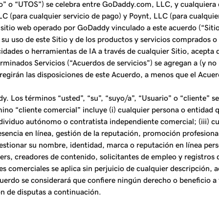
do” o “UTOS”) se celebra entre GoDaddy.com, LLC, y cualquiera d
C (para cualquier servicio de pago) y Poynt, LLC (para cualquie
r sitio web operado por GoDaddy vinculado a este acuerdo (“Sitio
u uso de este Sitio y de los productos y servicios comprados o a
pacidades o herramientas de IA a través de cualquier Sitio, acept
erminados Servicios (“Acuerdos de servicios”) se agregan a (y no
 regirán las disposiciones de este Acuerdo, a menos que el Acuer
. Los términos “usted”, “su”, “suyo/a”, “Usuario” o “cliente” se
rmino “cliente comercial” incluye (i) cualquier persona o entidad 
ividuo autónomo o contratista independiente comercial; (iii) cual
sencia en línea, gestión de la reputación, promoción profesional
gestionar su nombre, identidad, marca o reputación en línea per
ers, creadores de contenido, solicitantes de empleo y registros
es comerciales se aplica sin perjuicio de cualquier descripción, 
erdo se considerará que confiere ningún derecho o beneficio a te
ón de disputas a continuación.