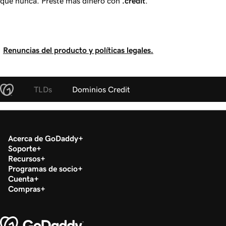
que nunca. Preste más dinero con
.credit
.
Renuncias del producto y políticas legales.
TLDs
Dominios Credit
Acerca de GoDaddy
Soporte
Recursos
Programas de socio
Cuenta
Compras