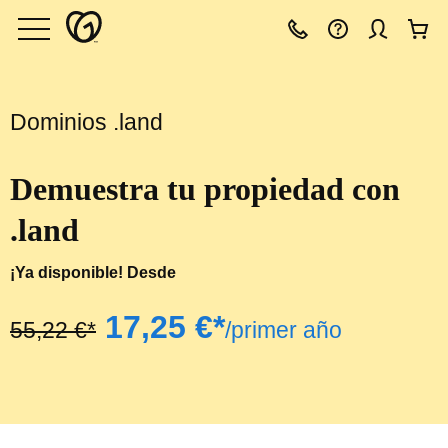
Dominios .land
Demuestra tu propiedad con
.land
¡Ya disponible! Desde
‪17,25 €*‬
‪55,22 €*‬
/primer año