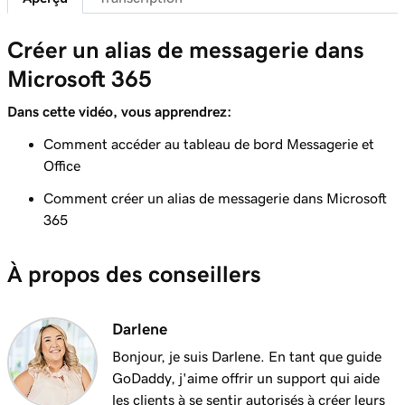
Connecter mon domaine et créer mon adresse
58s
mail
Créer un alias de messagerie dans
Leçon 7 (de 37)
Microsoft 365
41s
M'envoyer un email de test
Dans cette vidéo, vous apprendrez:
Leçon 8 (de 37)
Comment accéder au tableau de bord Messagerie et
Ajouter mon email Microsoft 365 à Outlook
1m 8s
Office
sur un iPhone
Comment créer un alias de messagerie dans Microsoft
Leçon 9 (de 37)
365
Ajouter mon email Microsoft 365 à Outlook
1m 35s
sur Android
À propos des conseillers
Leçon 10 (de 37)
Ajouter ma messagerie Microsoft 365 à
1m 7s
Darlene
Outlook sur Mac
Bonjour, je suis Darlene. En tant que guide
Leçon 11 (de 37)
GoDaddy, j'aime offrir un support qui aide
Ajouter ma messagerie Microsoft 365 à Apple
53s
les clients à se sentir autorisés à créer leurs