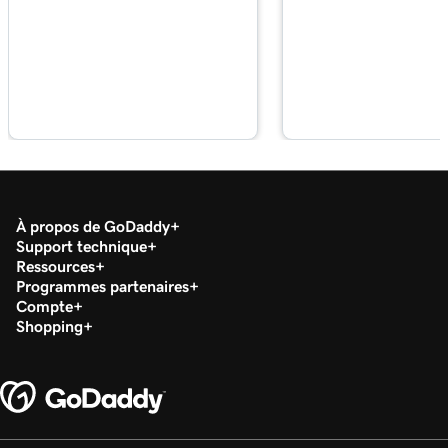
Leçon 17 (de 37)
49s
Installer mes applications Office
Leçon 18 (de 37)
Configurer mon application Microsoft
2m 36s
Authenticator
Leçon 19 (de 37)
44s
Modifier un mot de passe Microsoft 365
À propos de GoDaddy
Support technique
Leçon 20 (de 37)
Ressources
Activer ou désactiver l’authentification
Programmes partenaires
1m 52s
multifacteur (MFA - multi-factor
Compte
authentication)
Shopping
Leçon 21 (de 37)
47s
Transférer mon email Microsoft 365
Leçon 22 (de 37)
42s