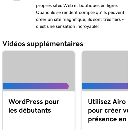
Mail sur Mac
propres sites Web et boutiques en ligne.
Quand ils se rendent compte qu'ils peuvent
Leçon 12 (de 37)
créer un site magnifique, ils sont très fiers -
Ajouter mon email Microsoft 365 à Outlook
1m 3s
c'est une sensation incroyable!
sur Windows
Vidéos supplémentaires
Leçon 13 (de 37)
Ajouter ma messagerie Microsoft 365 à Apple
1m 48s
Mail sur un iPhone
Leçon 14 (de 37)
Ajouter ma messagerie Microsoft 365 à mon
1m 30s
application de messagerie sur Android
Leçon 15 (de 37)
WordPress pour
Utilisez Airo 
59s
Créer ma signature mail dans Microsoft 365
les débutants
pour créer vo
Leçon 16 (de 37)
présence en 
1m 55s
Visite du tableau de bord Messagerie / Office