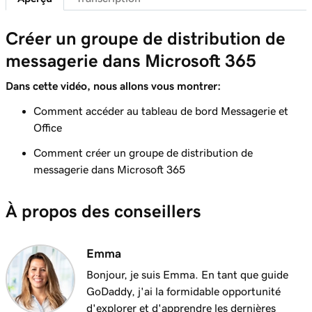
Connecter mon domaine et créer mon adresse
58s
mail
Créer un groupe de distribution de
Leçon 7 (de 37)
messagerie dans Microsoft 365
41s
M'envoyer un email de test
Dans cette vidéo, nous allons vous montrer:
Leçon 8 (de 37)
Comment accéder au tableau de bord Messagerie et
Ajouter mon email Microsoft 365 à Outlook
1m 8s
Office
sur un iPhone
Comment créer un groupe de distribution de
Leçon 9 (de 37)
messagerie dans Microsoft 365
Ajouter mon email Microsoft 365 à Outlook
1m 35s
sur Android
À propos des conseillers
Leçon 10 (de 37)
Ajouter ma messagerie Microsoft 365 à
1m 7s
Emma
Outlook sur Mac
Bonjour, je suis Emma. En tant que guide
Leçon 11 (de 37)
GoDaddy, j'ai la formidable opportunité
Ajouter ma messagerie Microsoft 365 à Apple
53s
d'explorer et d'apprendre les dernières