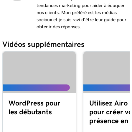
Mail sur Mac
tendances marketing pour aider à éduquer
nos clients. Mon préféré est les médias
Leçon 12 (de 37)
sociaux et je suis ravi d'être leur guide pour
Ajouter mon email Microsoft 365 à Outlook
1m 3s
obtenir des réponses.
sur Windows
Vidéos supplémentaires
Leçon 13 (de 37)
Ajouter ma messagerie Microsoft 365 à Apple
1m 48s
Mail sur un iPhone
Leçon 14 (de 37)
Ajouter ma messagerie Microsoft 365 à mon
1m 30s
application de messagerie sur Android
Leçon 15 (de 37)
WordPress pour
Utilisez Airo 
59s
Créer ma signature mail dans Microsoft 365
les débutants
pour créer vo
Leçon 16 (de 37)
présence en 
1m 55s
Visite du tableau de bord Messagerie / Office