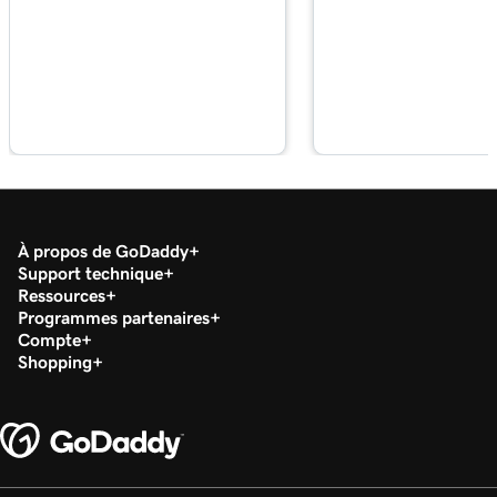
Leçon 17 (de 37)
49s
Installer mes applications Office
Leçon 18 (de 37)
Configurer mon application Microsoft
2m 36s
Authenticator
Leçon 19 (de 37)
44s
Modifier un mot de passe Microsoft 365
À propos de GoDaddy
Support technique
Leçon 20 (de 37)
Ressources
Activer ou désactiver l’authentification
Programmes partenaires
1m 52s
multifacteur (MFA - multi-factor
Compte
authentication)
Shopping
Leçon 21 (de 37)
47s
Transférer mon email Microsoft 365
Leçon 22 (de 37)
42s