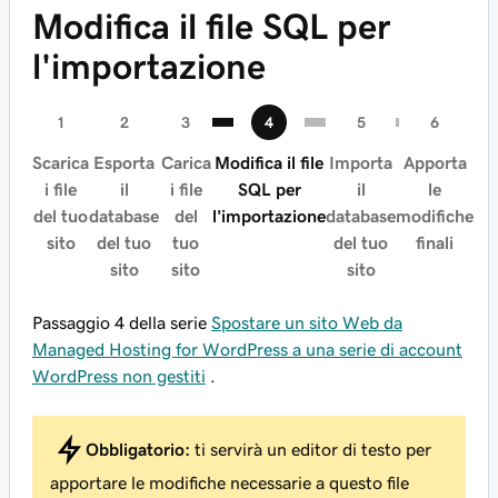
Modifica il file SQL per
l'importazione
Scarica
Esporta
Carica
Modifica il file
Importa
Apporta
i file
il
i file
SQL per
il
le
del tuo
database
del
l'importazione
database
modifiche
sito
del tuo
tuo
del tuo
finali
sito
sito
sito
Passaggio 4 della serie
Spostare un sito Web da
Managed Hosting for WordPress a una serie di account
WordPress non gestiti
.
Obbligatorio:
ti servirà un editor di testo per
apportare le modifiche necessarie a questo file