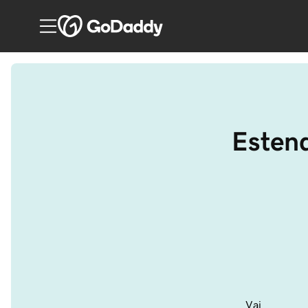
Estend
Vai