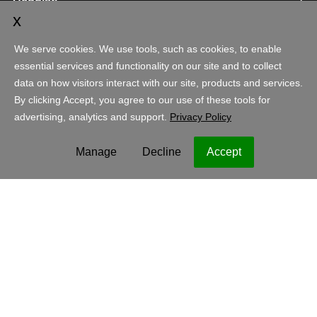
Italia - Italiano
EUR
Avvisi legali
Politica sulla privacy
Cookie
Copyright © 1999 - 2023 GoDaddy Operating Company, LLC. Tutti i
diritti riservati. Il nome GoDaddy è un marchio di fabbrica registrato di
GoDaddy Operating Company, LLC negli Stati Uniti e in altri paesi. Il
logo "GO" è un marchio di fabbrica registrato di GoDaddy.com, LLC