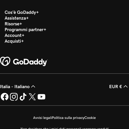
Cos'è GoDaddy
Assistenza
Risorse
Programmi partner
Account
Acquisti
Italia - Italiano
EUR €
Avvisi legali
Politica sulla privacy
Cookie
Non desidero che i miei dati personali vengano venduti