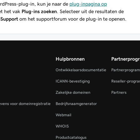
ordPress-plug-in, kun je naar de
plug-inpagina op
et het vak
Plug-ins zoeken
. Selecteer uit de resultaten de
s
Support
om het supportforum voor de plug-in te openen.
Hulpbronnen
Partnerprog
Ontwikkelaarsdocumentatie
Partnerprogra
ICANN-bevestiging
Reseller-progr
Zakelijke domeinen
Partners
vens voor domeinregistratie
Bedrijfsnaamgenerator
Webmail
WHOIS
Productcatalogus