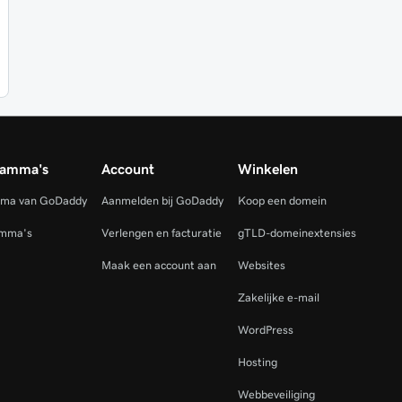
ramma's
Account
Winkelen
mma van GoDaddy
Aanmelden bij GoDaddy
Koop een domein
amma's
Verlengen en facturatie
gTLD-domeinextensies
Maak een account aan
Websites
Zakelijke e-mail
WordPress
Hosting
Webbeveiliging