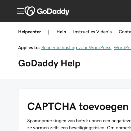
Helpcenter
|
Help
Instructies
Video's
Conta
Applies to:
Beheerde hosting voor WordPress
,
WordPr
GoDaddy
Help
CAPTCHA toevoegen a
Spamopmerkingen van bots kunnen een negatieve er
ze vormen zelfs een beveiligingsrisico. Om opm