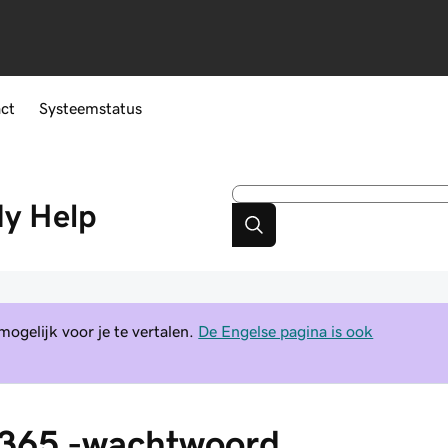
ct
Systeemstatus
dy
Help
gelijk voor je te vertalen.
De Engelse pagina is ook
t 365 -wachtwoord