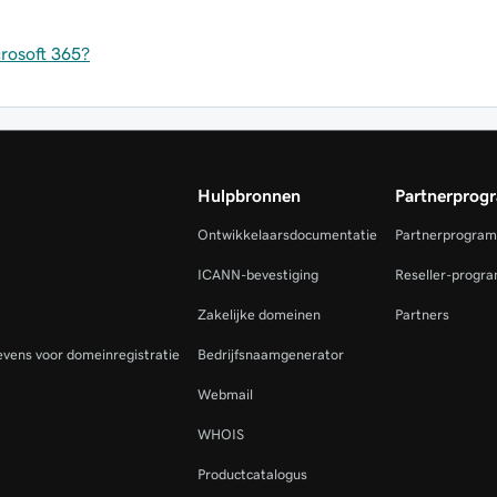
rosoft 365?
Hulpbronnen
Partnerprog
Ontwikkelaarsdocumentatie
Partnerprogra
ICANN-bevestiging
Reseller-progr
Zakelijke domeinen
Partners
vens voor domeinregistratie
Bedrijfsnaamgenerator
Webmail
WHOIS
Productcatalogus