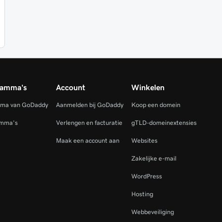
ramma's
Account
Winkelen
mma van GoDaddy
Aanmelden bij GoDaddy
Koop een domein
amma's
Verlengen en facturatie
gTLD-domeinextensies
Maak een account aan
Websites
Zakelijke e-mail
WordPress
Hosting
Webbeveiliging