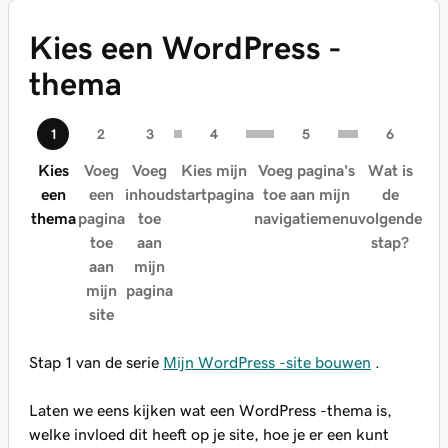
Kies een WordPress -
thema
Kies
Voeg
Voeg
Kies mijn
Voeg pagina's
Wat is
een
een
inhoud
startpagina
toe aan mijn
de
thema
pagina
toe
navigatiemenu
volgende
toe
aan
stap?
aan
mijn
mijn
pagina
site
Stap 1 van de serie
Mijn WordPress -site bouwen
.
Laten we eens kijken wat een WordPress -thema is,
welke invloed dit heeft op je site, hoe je er een kunt