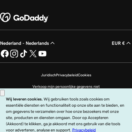
Nederland - Nederlands
EUR €
Juridisch
Privacybeleid
Cookies
Verkoop mijn persoonlijke gegevens niet
Copyright © 1999 - 2026 GoDaddy Operating Company, LLC. Alle rechten
voorbehouden. Het GoDaddy-woordmerk is een geregistreerd handelsmerk
van GoDaddy Operating Company, LLC in de VS en andere landen. Het logo
‘GO‘ is een geregistreerd handelsmerk van GoDaddy.com, LLC in de VS.
Voor het gebruik van deze site gelden uitdrukkelijke gebruiksvoorwaarden.
Door deze site te gebruiken, ga je ermee akkoord gebonden te zijn aan deze