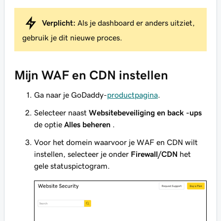
Verplicht:
Als je dashboard er anders uitziet,
gebruik je dit nieuwe proces.
Mijn WAF en CDN instellen
Ga naar je GoDaddy-
productpagina
.
Selecteer naast
Websitebeveiliging en back -ups
de optie
Alles beheren
.
Voor het domein waarvoor je WAF en CDN wilt
instellen, selecteer je onder
Firewall/CDN
het
gele statuspictogram.