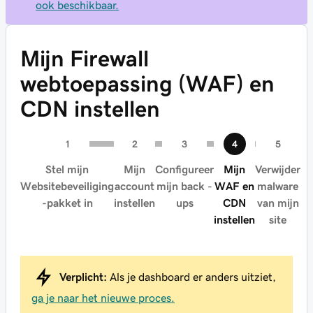
ook beschikbaar.
Mijn Firewall
webtoepassing (WAF) en
CDN instellen
Stel mijn
Mijn
Configureer
Mijn
Verwijder
Websitebeveiliging
account
mijn back -
WAF en
malware
-pakket in
instellen
ups
CDN
van mijn
instellen
site
Verplicht:
Als je dashboard er anders uitziet,
ga je naar het nieuwe proces.