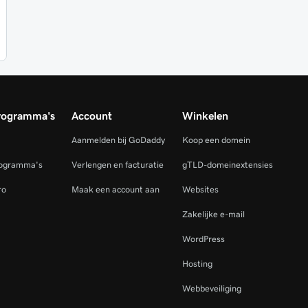
rogramma's
Account
Winkelen
Aanmelden bij GoDaddy
Koop een domein
rogramma's
Verlengen en facturatie
gTLD-domeinextensies
ro
Maak een account aan
Websites
Zakelijke e-mail
WordPress
Hosting
Webbeveiliging