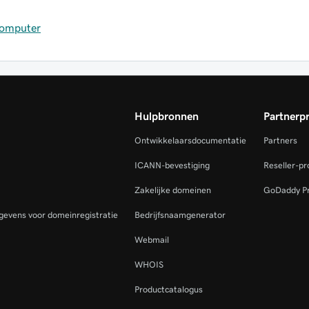
 computer
Hulpbronnen
Partnerp
Ontwikkelaarsdocumentatie
Partners
ICANN-bevestiging
Reseller-p
Zakelijke domeinen
GoDaddy P
gevens voor domeinregistratie
Bedrijfsnaamgenerator
Webmail
WHOIS
Productcatalogus