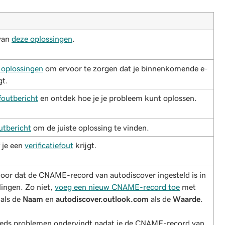
van
deze oplossingen
.
 oplossingen
om ervoor te zorgen dat je binnenkomende e-
gt.
foutbericht
en ontdek hoe je je probleem kunt oplossen.
utbericht
om de juiste oplossing te vinden.
 je een
verificatiefout
krijgt.
 oor dat de CNAME-record van autodiscover ingesteld is in
lingen. Zo niet,
voeg een nieuw CNAME-record toe
met
als de
Naam
en
autodiscover.outlook.com
als de
Waarde
.
teeds problemen ondervindt nadat je de CNAME-record van