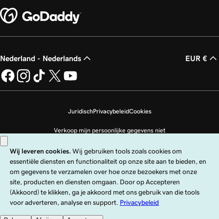
Nederland - Nederlands
EUR €
Juridisch
Privacybeleid
Cookies
Verkoop mijn persoonlijke gegevens niet
Copyright © 1999 - 2026 GoDaddy Operating Company, LLC. Alle rechten
voorbehouden. Het GoDaddy-woordmerk is een geregistreerd handelsmerk
van GoDaddy Operating Company, LLC in de VS en andere landen. Het logo
‘GO‘ is een geregistreerd handelsmerk van GoDaddy.com, LLC in de VS.
Voor het gebruik van deze site gelden uitdrukkelijke gebruiksvoorwaarden.
Door deze site te gebruiken, ga je ermee akkoord gebonden te zijn aan deze
Universele servicevoorwaarden
.