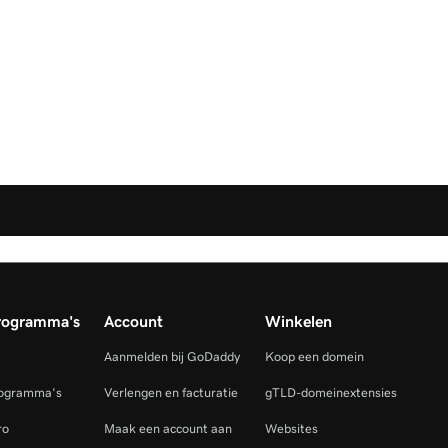
rogramma's
Account
Winkelen
Aanmelden bij GoDaddy
Koop een domein
rogramma's
Verlengen en facturatie
gTLD-domeinextensies
ro
Maak een account aan
Websites